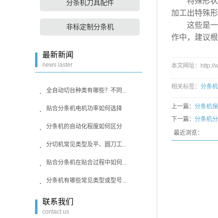
特殊形状刀
分条机刀具配件
加工出特殊形
这些是一些
非标定制分条机
作中，建议根
最新新闻
news laster
本文网址：http://ww
相关标签：
分条机
全自动切台种类有哪些？不同...
上一篇：
分条机保
贴合分条机电机功率如何选择
下一篇：
分条机分
分条机的自动化程度如何区分
最近浏览：
分切机常见类型及平、圆刀工...
贴合分条机在贴合过程中如何...
分条机有哪些常见类型或型号...
联系我们
contact us