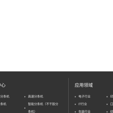
中心
应用领域
膜分条机
高速分条机
电子行业
分条机
智能分条机（不干胶分
IT行业
条机）
包装行业