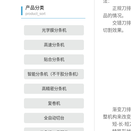
法：
产品分类
正规刀排列
product_sort
品的情况。
交错刀排列
切割效果。
光学膜分条机
高速分条机
贴合分条机
智能分条机（不干胶分条机）
高精密分条机
复卷机
渐变刀排列
整机构来改变
全自动切台
短-长-短刀