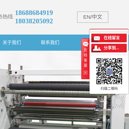
18688684919
EN
/
中文
18038205092
在线留言
关于我们
联系我们
分享到...
在
线
客
服
扫描二维码