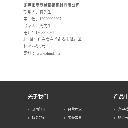
东莞市曼罗兰精密机械有限公司
联系人：蒋先生
电 话：13920993307
联系人：周先生
电话：18038205092
地 址：广东省东莞市寮步镇西溪
村鸿业街8号
网址 ：www.dgmll.net
关于我们
产品
公司简介
经营理念
光学
联系我们
荣誉资质
贴合