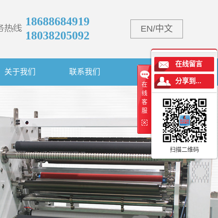
18688684919
EN
/
中文
18038205092
在线留言
关于我们
联系我们
分享到...
在
线
客
服
扫描二维码