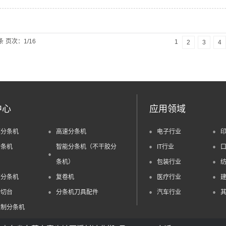
条
页次：1/16
1
2
3
4
中心
应用领域
膜分条机
高速分条机
电子行业
分条机
智能分条机（不干胶分
IT行业
条机）
包装行业
密分条机
复卷机
医疗行业
动切台
分条机刀具配件
汽车行业
定制分条机