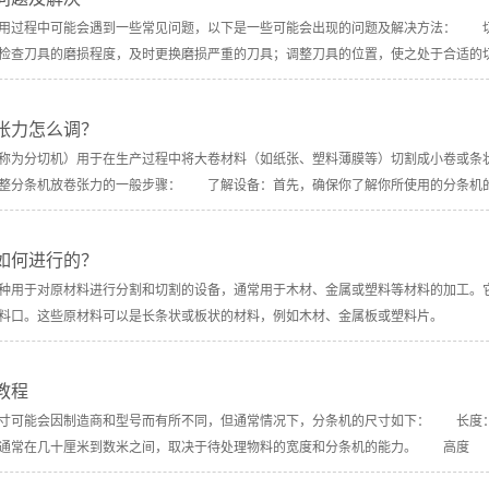
过程中可能会遇到一些常见问题，以下是一些可能会出现的问题及解决方法： 切
检查刀具的磨损程度，及时更换磨损严重的刀具；调整刀具的位置，使之处于合适的
张力怎么调？
为分切机）用于在生产过程中将大卷材料（如纸张、塑料薄膜等）切割成小卷或条状
整分条机放卷张力的一般步骤： 了解设备：首先，确保你了解你所使用的分条机
如何进行的？
用于对原材料进行分割和切割的设备，通常用于木材、金属或塑料等材料的加工。它
进料口。这些原材料可以是长条状或板状的材料，例如木材、金属板或塑料片。
教程
可能会因制造商和型号而有所不同，但通常情况下，分条机的尺寸如下： 长度：
通常在几十厘米到数米之间，取决于待处理物料的宽度和分条机的能力。 高度