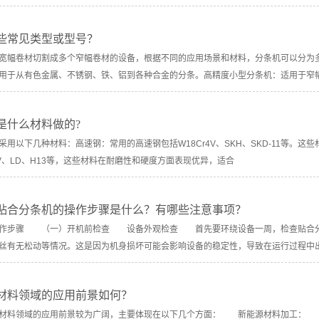
些常见类型或型号？
宽幅卷材切割成多个窄幅卷材的设备，根据不同的应用场景和材料，分条机可以分为
用于从有色金属、不锈钢、铁、铝到各种合金的分条。高精度小型分条机：适用于窄
是什么材料做的?
采用以下几种材料：高速钢：常用的高速钢包括W18Cr4V、SKH、SKD-11等。
oV、LD、H13等，这些材料在耐磨性和硬度方面表现优异，适合
贴合分条机的操作步骤是什么？有哪些注意事项？
步骤 （一）开机前检查 设备外观检查 首先要环绕设备一周，检查贴合分条
丝有无松动等情况。这是因为机身损坏可能会影响设备的稳定性，导致在运行过程中
材料领域的应用前景如何？
料领域的应用前景较为广阔，主要体现在以下几个方面： 新能源材料加工： 锂