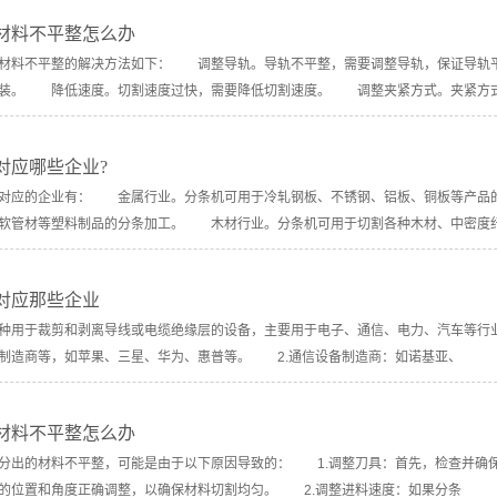
材料不平整怎么办
料不平整的解决方法如下： 调整导轨。导轨不平整，需要调整导轨，保证导轨平
安装。 降低速度。切割速度过快，需要降低切割速度。 调整夹紧方式。夹紧方
对应哪些企业?
应的企业有： 金属行业。分条机可用于冷轧钢板、不锈钢、铝板、铜板等产品的
软管材等塑料制品的分条加工。 木材行业。分条机可用于切割各种木材、中密度
对应那些企业
用于裁剪和剥离导线或电缆绝缘层的设备，主要用于电子、通信、电力、汽车等行业
制造商等，如苹果、三星、华为、惠普等。 2.通信设备制造商：如诺基亚、
材料不平整怎么办
出的材料不平整，可能是由于以下原因导致的： 1.调整刀具：首先，检查并确保
的位置和角度正确调整，以确保材料切割均匀。 2.调整进料速度：如果分条