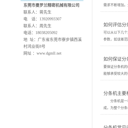
东莞市曼罗兰精密机械有限公司
需求不断增加。
联系人：蒋先生
电 话：13920993307
如何评估分
联系人：周先生
电话：18038205092
可以从以下几个
地 址：广东省东莞市寮步镇西溪
参数，如误差范
村鸿业街8号
网址 ：www.dgmll.net
如何保证分
要保证分条机的
能够承受较大的
分条机主要
分条机是一种
成，为整个分条
分条机常见