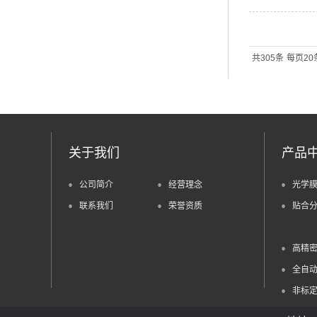
共305条
每页20
关于我们
产品
公司简介
经营理念
光学
联系我们
荣誉资质
贴合
高精
全自
非标