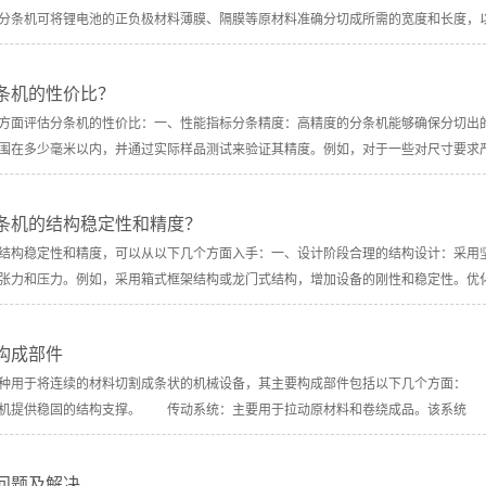
分条机可将锂电池的正负极材料薄膜、隔膜等原材料准确分切成所需的宽度和长度，
条机的性价比？
方面评估分条机的性价比：一、性能指标分条精度：高精度的分条机能够确保分切出
围在多少毫米以内，并通过实际样品测试来验证其精度。例如，对于一些对尺寸要求
条机的结构稳定性和精度？
结构稳定性和精度，可以从以下几个方面入手：一、设计阶段合理的结构设计：采用
张力和压力。例如，采用箱式框架结构或龙门式结构，增加设备的刚性和稳定性。优
构成部件
用于将连续的材料切割成条状的机械设备，其主要构成部件包括以下几个方面： 
机提供稳固的结构支撑。 传动系统：主要用于拉动原材料和卷绕成品。该系统
问题及解决