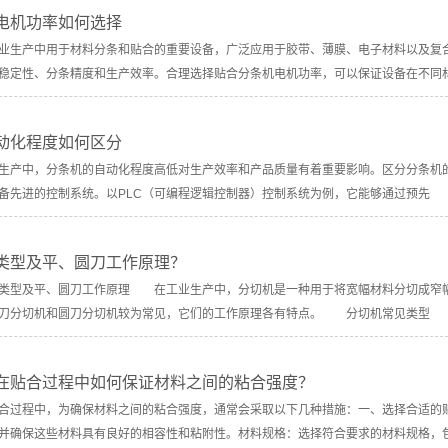
电机功率如何选择
业生产中用于材料分条和贴合的重要设备，广泛应用于胶带、薄膜、电子材料以及复
稳定性、分条精度和生产效率。合理选择贴合分条机电机功率，可以保证设备在不同
动化程度如何区分
产中，分条机的自动化程度高低对生产效率和产品质量有着重要影响。区分分条机
备先进的控制系统。以PLC（可编程逻辑控制器）控制系统为例，它能够通过预先
类型及平、圆刀工作原理？
型及平、圆刀工作原理 在工业生产中，分切机是一种用于将宽幅材料分切成窄幅
平刀分切机和圆刀分切机较为常见，它们的工作原理各有特点。 分切机常见类
在贴合过程中如何保证材料之间的粘合强度？
合过程中，为确保材料之间的粘合强度，通常会采取以下几种措施：一、选择合适的
并确保这些材料具有良好的相容性和粘附性。材料规格：选择符合要求的材料规格，