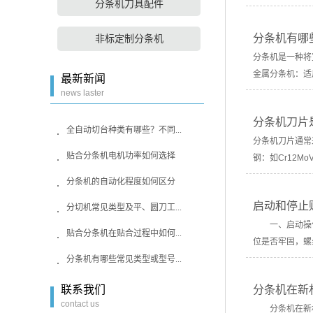
分条机刀具配件
分条机有哪
非标定制分条机
分条机是一种将
金属分条机：适
最新新闻
news laster
分条机刀片
全自动切台种类有哪些？不同...
分条机刀片通常
贴合分条机电机功率如何选择
钢：如Cr12M
分条机的自动化程度如何区分
启动和停止
分切机常见类型及平、圆刀工...
一、启动操作
贴合分条机在贴合过程中如何...
位是否牢固，螺
分条机有哪些常见类型或型号...
联系我们
分条机在新
contact us
分条机在新材