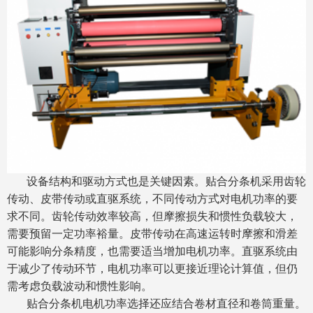
设备结构和驱动方式也是关键因素。贴合分条机采用齿轮
传动、皮带传动或直驱系统，不同传动方式对电机功率的要
求不同。齿轮传动效率较高，但摩擦损失和惯性负载较大，
需要预留一定功率裕量。皮带传动在高速运转时摩擦和滑差
可能影响分条精度，也需要适当增加电机功率。直驱系统由
于减少了传动环节，电机功率可以更接近理论计算值，但仍
需考虑负载波动和惯性影响。
贴合分条机电机功率选择还应结合卷材直径和卷筒重量。