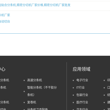
能贴合分条机
,
精密分切机厂家价格
,
精密分切机厂家批发
条机厂家
自动切台
中心
应用领域
膜分条机
高速分条机
电子行业
分条机
智能分条机（不干胶分
IT行业
条机）
包装行业
密分条机
复卷机
医疗行业
动切台
分条机刀具配件
汽车行业