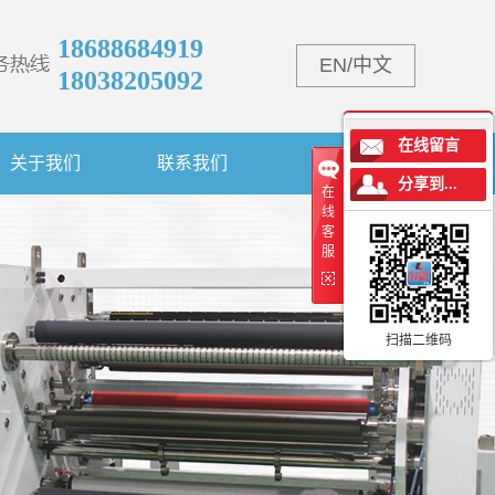
18688684919
EN
/
中文
18038205092
在线留言
关于我们
联系我们
分享到...
在
线
客
服
扫描二维码